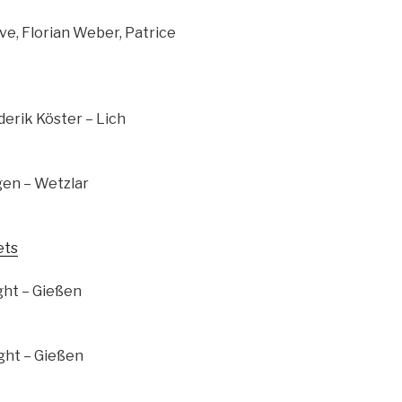
ve, Florian Weber, Patrice
derik Köster – Lich
gen – Wetzlar
ets
ght – Gießen
ght – Gießen