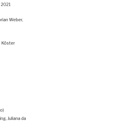
 2021
rian Weber,
k Köster
o)
ing, Juliana da