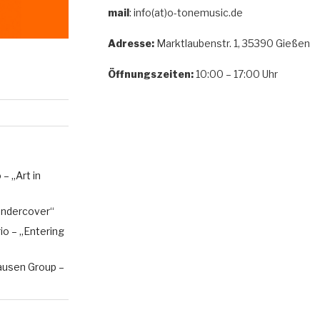
mail
: info(at)o-tonemusic.de
Adresse:
Marktlaubenstr. 1, 35390 Gießen
Öffnungszeiten:
10:00 – 17:00 Uhr
– „Art in
„Undercover“
rio – „Entering
ausen Group –