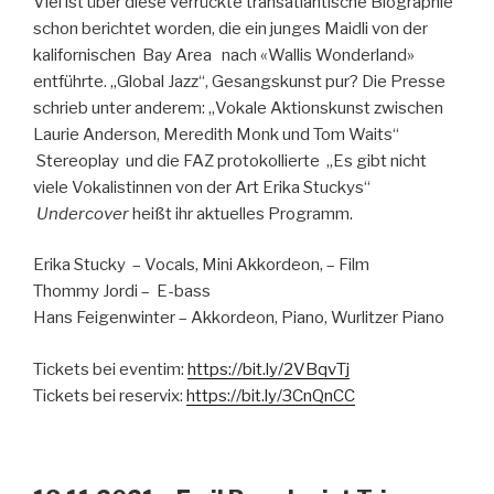
Viel ist über diese verrückte transatlantische Biographie
schon berichtet worden, die ein junges Maidli von der
kalifornischen Bay Area nach «Wallis Wonderland»
entführte. „Global Jazz“, Gesangskunst pur? Die Presse
schrieb unter anderem: „Vokale Aktionskunst zwischen
Laurie Anderson, Meredith Monk und Tom Waits“
Stereoplay und die FAZ protokollierte „Es gibt nicht
viele Vokalistinnen von der Art Erika Stuckys“
Undercover
heißt ihr aktuelles Programm.
Erika Stucky – Vocals, Mini Akkordeon, – Film
Thommy Jordi – E-bass
Hans Feigenwinter – Akkordeon, Piano, Wurlitzer Piano
Tickets bei eventim:
https://bit.ly/2VBqvTj
Tickets bei reservix:
https://bit.ly/3CnQnCC