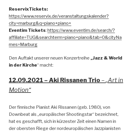
ReservixTickets:
https://www.reservix.de/veranstaltungskalender?
city=marburg&q=piano+piano+
Eventim Tickets
:
https://www.eventim.de/search/?
affiliate=TUG&searchterm=piano+piano&tab=0&cityNa
mes=Marburg
Den Auftakt unserer neuen Konzertreihe
„Jazz & World
in der Kirche
“ macht:
12.09.2021 – Aki Rissanen Trio
–
„Art in
Motion“
Der finnische Pianist Aki Rissanen (geb. 1980), von
Downbeat als „europäischer Shootingstar“ bezeichnet,
hat es geschafft, sich in kürzester Zeit einen Namen in
der obersten Riege der nordeuropäischen Jazzpianisten