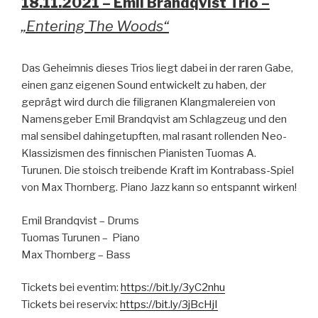
18.11.2021 – Emil Brandqvist Trio –
„Entering The Woods“
Das Geheimnis dieses Trios liegt dabei in der raren Gabe,
einen ganz eigenen Sound entwickelt zu haben, der
geprägt wird durch die filigranen Klangmalereien von
Namensgeber Emil Brandqvist am Schlagzeug und den
mal sensibel dahingetupften, mal rasant rollenden Neo-
Klassizismen des finnischen Pianisten Tuomas A.
Turunen. Die stoisch treibende Kraft im Kontrabass-Spiel
von Max Thornberg. Piano Jazz kann so entspannt wirken!
Emil Brandqvist – Drums
Tuomas Turunen – Piano
Max Thornberg – Bass
Tickets bei eventim:
https://bit.ly/3yC2nhu
Tickets bei reservix:
https://bit.ly/3jBcHjI