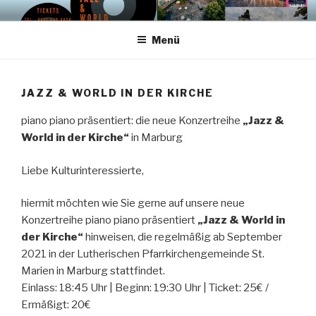
Zum
PIANO PIANO FESTIVAL –
Künstlerische Leitung – uwe hager – mail: info@o-tonemusic.de
Inhalt
COMING SOON –
Menü
springen
MITTELHESSEN
JAZZ & WORLD IN DER KIRCHE
piano piano präsentiert: die neue Konzertreihe
„Jazz &
World in der Kirche“
in Marburg
Liebe Kulturinteressierte,
hiermit möchten wie Sie gerne auf unsere neue
Konzertreihe piano piano präsentiert
„Jazz & World in
der Kirche“
hinweisen, die regelmäßig ab September
2021 in der Lutherischen Pfarrkirchengemeinde St.
Marien in Marburg stattfindet.
Einlass: 18:45 Uhr | Beginn: 19:30 Uhr | Ticket: 25€ /
Ermäßigt: 20€