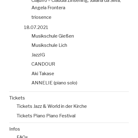
Clajufro – Claudia Zinserling, Juliana da Silva,
Angela Frontera
triosence
18.07.2021
Musikschule Gießen
Musikschule Lich
JazzIG
CANDOUR
Aki Takase
ANNELIE (piano solo)
Tickets
Tickets Jazz & World in der Kirche
Tickets Piano Piano Festival
Infos
FAQs