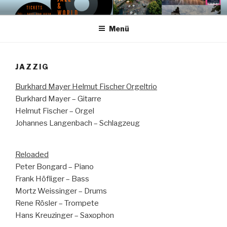
Zum
PIANO PIANO FESTIVAL –
Künstlerische Leitung – uwe hager – mail: info@o-tonemusic.de
Inhalt
COMING SOON –
Menü
springen
MITTELHESSEN
JAZZIG
Burkhard Mayer Helmut Fischer Orgeltrio
Burkhard Mayer – Gitarre
Helmut Fischer – Orgel
Johannes Langenbach – Schlagzeug
Reloaded
Peter Bongard – Piano
Frank Höfliger – Bass
Mortz Weissinger – Drums
Rene Rösler – Trompete
Hans Kreuzinger – Saxophon