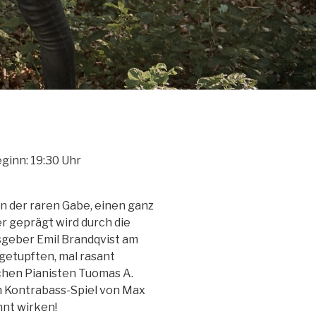
ginn: 19:30 Uhr
in der raren Gabe, einen ganz
r geprägt wird durch die
geber Emil Brandqvist am
getupften, mal rasant
chen Pianisten Tuomas A.
im Kontrabass-Spiel von Max
nnt wirken!