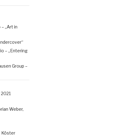
– „Art in
„Undercover“
rio – „Entering
ausen Group –
 2021
rian Weber,
k Köster