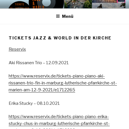
Zum
PIANO PIANO FESTIVAL –
Künstlerische Leitung – uwe hager – mail: info@o-tonemusic.de
Inhalt
COMING SOON –
Menü
springen
MITTELHESSEN
TICKETS JAZZ & WORLD IN DER KIRCHE
Reservix
Aki Rissanen Trio – 12.09.2021
https://www.reservix.de/tickets-piano-piano-aki-
rissanen-trio-fin-in-marburg-lutherische-pfarrkirche-st-
marien-am-12-9-2021/e1712265
Erika Stucky – 08.10.2021
https://www.reservix.de/tickets-piano-piano-erika-
stucky-chus-in-marburg-lutherische-pfarrkirche-st-