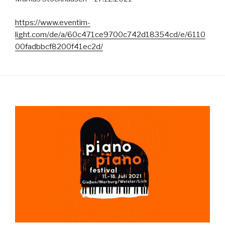
https://www.eventim-
light.com/de/a/60c471ce9700c742d18354cd/e/6110
00fadbbcf8200f41ec2d/