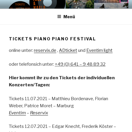
Zum
PIANO PIANO FESTIVAL –
Künstlerische Leitung – uwe hager – mail: info@o-tonemusic.de
Inhalt
COMING SOON –
Menü
springen
MITTELHESSEN
TICKETS PIANO PIANO FESTIVAL
online unter:
reservix.de
,
ADticket
und
Eventim light
oder telefonsich unter:
+49 (0) 641 – 9 48 89 32
Hier kommt ihr zu den Tickets der individuellen
Konzerten/Tagen:
Tickets 11.07.2021 – Matthieu Bordenave, Florian
Weber, Patrice Moret – Marburg
Eventim
–
Reservix
Tickets 12.07.2021 – Edgar Knecht, Frederik Köster –