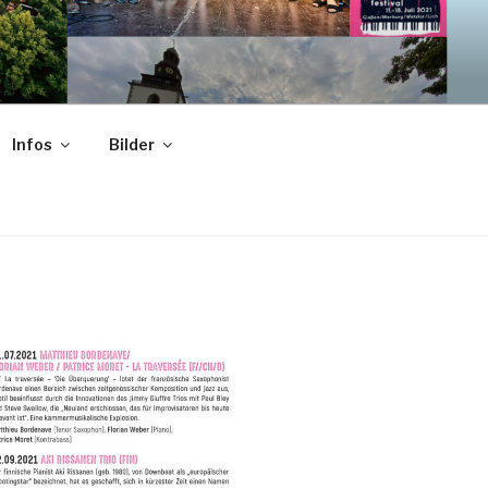
G SOON –
Infos
Bilder