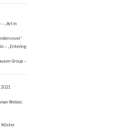
– „Art in
„Undercover“
rio – „Entering
ausen Group –
 2021
rian Weber,
k Köster