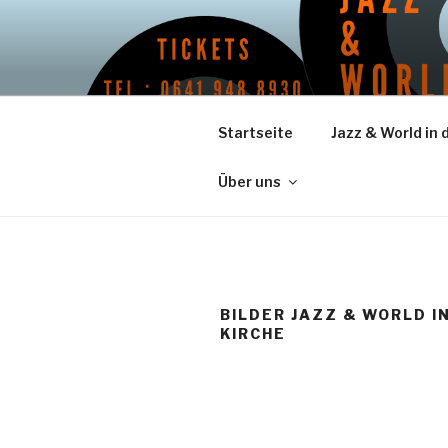
Zum
Inhalt
PIANO PIA
springen
Künstlerische Leitung – uwe 
MITTELHE
Startseite
Jazz & World in 
Über uns
BILDER JAZZ & WORLD I
KIRCHE